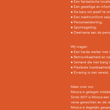
● Een fantastische loca
● Een gezellige en infor
● De kans om jezelf te on
● Een marktconform salar
● Personeelskorting;
● Sportregeling;
● Deelname aan de pens
Wij vragen
● Een harde werker met e
● Betrouwbaarheid en na
● Iemand die niet bang 
● Flexibele inzetbaarheid
● Ervaring is niet vereist,
Meer over ons
Mooca is gelegen midden 
Sinds 2017 is Mooca een 
verse gerechten en de re
Mooca is dagelijks geope