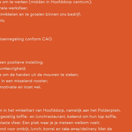
tie om te werken (midden in Hoofddorp centrum);
mele werksfeer;
twikkelen en te groeien binnen ons bedrijf;
is;
ioenregeling conform CAO.
en positieve instelling;
uwkeurigheid;
is om de handen uit de mouwen te steken;
 in een wisselend rooster;
 motivatie en inzet wel.
in het winkelhart van Hoofddorp, namelijk aan het Polderplein.
gezellig koffie- en lunchrestaurant, bekend om hun top koffie,
laxte sfeer. Een plek waar je je meteen welkom voelt.
nd voor ontbijt, lunch, borrel en take away/delivery. Met de