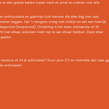
is er een goede balans tussen werk en privé te creëren voor alle
n enthousiaste en gastvrije club mensen die elke dag met veel
 watten leggen. Van ‘s morgens vroeg met ontbijt tot aan een heerlijk
ijdagavond (koopavond). Onderling is het team, bestaande uit 35
t met elkaar, iedereen weet wat ze aan elkaar hebben. Deze sfeer
e gasten.
vacature of wil je solliciteren? Stuur jouw CV en motivatie dan naar
so
w te ontmoeten!