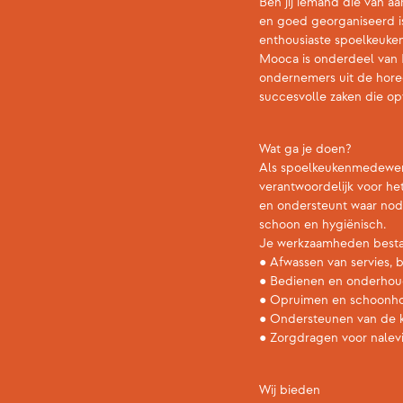
Ben jij iemand die van aa
en goed georganiseerd is
enthousiaste spoelkeuke
Mooca is onderdeel van
ondernemers uit de hore
succesvolle zaken die opv
Wat ga je doen?
Als spoelkeukenmedewerke
verantwoordelijk voor he
en ondersteunt waar nodig
schoon en hygiënisch.
Je werkzaamheden bestaa
● Afwassen van servies, 
● Bedienen en onderhou
● Opruimen en schoonho
● Ondersteunen van de k
● Zorgdragen voor nalevi
Wij bieden