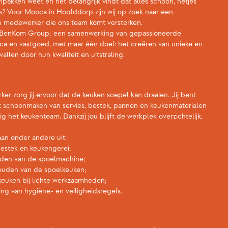
npakken weet en het belangrijk vindt dat alles schoon, netjes
? Voor Mooca in Hoofddorp zijn wij op zoek naar een
n medewerker die ons team komt versterken.
 BenKom Group; een samenwerking van gepassioneerde
ca en vastgoed, met maar één doel: het creëren van unieke en
allen door hun kwaliteit en uitstraling.
r zorg jij ervoor dat de keuken soepel kan draaien. Jij bent
t schoonmaken van servies, bestek, pannen en keukenmaterialen
 het keukenteam. Dankzij jou blijft de werkplek overzichtelijk,
n onder andere uit:
bestek en keukengerei;
den van de spoelmachine;
uden van de spoelkeuken;
euken bij lichte werkzaamheden;
ng van hygiëne- en veiligheidsregels.