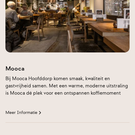
Polderplein
98-99, 2132
Mooca
BE
Hoofddorp
Bij Mooca Hoofddorp komen smaak, kwaliteit en
gastvrijheid samen. Met een warme, moderne uitstraling
is Mooca dé plek voor een ontspannen koffiemoment
Meer Informatie