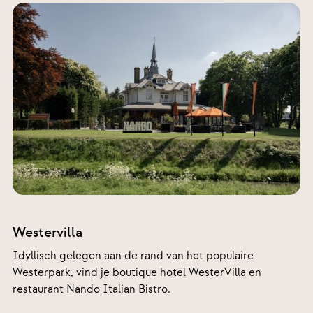
Haarlemmerweg
369, 1051 LH
Westervilla
Amsterdam –
Amsterdam
Idyllisch gelegen aan de rand van het populaire
Westerpark, vind je boutique hotel WesterVilla en
restaurant Nando Italian Bistro.