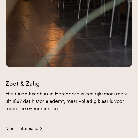
Polderplein
95, 2132 BA
Zoet & Zalig
Hoofddorp
Het Oude Raadhuis in Hoofddorp is een rijksmonument
uit 1867 dat historie ademt, maar volledig klaar is voor
moderne evenementen.
Meer Informatie