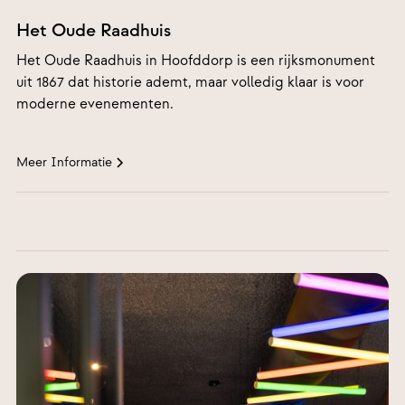
675, 2131
Het Oude Raadhuis
BC
Hoofddorp
Het Oude Raadhuis in Hoofddorp is een rijksmonument
uit 1867 dat historie ademt, maar volledig klaar is voor
moderne evenementen.
Meer Informatie